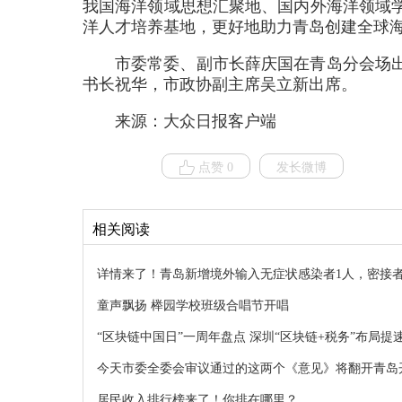
我国海洋领域思想汇聚地、国内外海洋领域
洋人才培养基地，更好地助力青岛创建全球
市委常委、副市长薛庆国在青岛分会场
书长祝华，市政协副主席吴立新出席。
来源：大众日报客户端
点赞 0
发长微博
相关阅读
详情来了！青岛新增境外输入无症状感染者1人，密接者
童声飘扬 榉园学校班级合唱节开唱
“区块链中国日”一周年盘点 深圳“区块链+税务”布局提
今天市委全委会审议通过的这两个《意见》将翻开青岛
居民收入排行榜来了！你排在哪里？