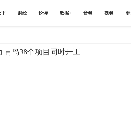
天下
财经
悦读
数据+
音频
视频
更
 青岛38个项目同时开工