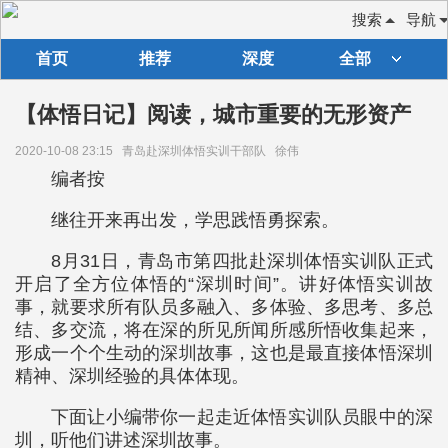
搜索
导航
首页
推荐
深度
全部
【体悟日记】阅读，城市重要的无形资产
2020-10-08 23:15
青岛赴深圳体悟实训干部队
徐伟
编者按
继往开来再出发，学思践悟勇探索。
8月31日，青岛市第四批赴深圳体悟实训队正式
开启了全方位体悟的“深圳时间”。讲好体悟实训故
事，就要求所有队员多融入、多体验、多思考、多总
结、多交流，将在深的所见所闻所感所悟收集起来，
形成一个个生动的深圳故事，这也是最直接体悟深圳
精神、深圳经验的具体体现。
下面让小编带你一起走近体悟实训队员眼中的深
圳，听他们讲述深圳故事。