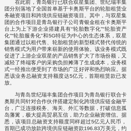
在此前，青岛银行已联合双星集团、世纪瑞丰集
团分别落地了全国首单基于卡奥斯平台的轮胎租赁业
务融资项目和跨境供应链融资项目。其中，与双星集
团的合作项目是青岛银行子公司青银金租在卡奥斯平
台上为上下游企业搭建具有“轮胎数字化”“轮胎资产
化”“轮胎服务化”和5G特征为中心的生态体系，双星
集团通过以租代售、轮胎租赁的新型模式替代传统的
销售模式为用户带来崭新的使用体验。该业务模式既
促进了上游企业双星的产品销售扩大了市场份额，又
减轻了终端客户的采购负担摊薄了生成成本，业务模
式一经推出便受到了市场的广泛好评和热烈响应。据
悉该业务总融资支持额度达5亿元，首期租赁款已发
放。
与青岛世纪瑞丰集团合作项目为青岛银行联合卡
奥斯共同针对合作伙伴搭建定制化跨境供应链金融平
台，广泛连接税务、海关、外汇等数据，打破信息孤
岛藩篱，极大提高贸易互信，助力企业融资增信。据
悉，该项目总融资支持额度同样超过5亿元人民币，
首期已成功放款跨境供应链融资款196.83万美元，约