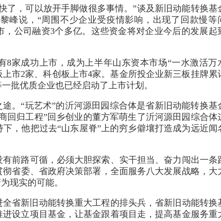
快了，可以放开手脚做很多事情。”谈及新旧动能转换基
黎峰说，“周围不少企业受疫情影响，出现了回款慢等
市，公司融资3个多亿。这些资金将对企业今后的发展起
有8家成功上市，成为上半年山东资本市场“一水激活万
板上市2家、科创板上市4家。基金所投企业新三板挂牌累
等一批优质企业也已经启动了上市计划。
之途。“玩艺术”的沂河源田园综合体是省新旧动能转换基
“鲁商回归工程”回乡创业的董方军萌生了沂河源田园综合体
下，他把过去“山东屋脊”上的穷乡僻壤打造成为远近闻
没有前路可循，必须大胆探索、实干担当、奋力闯出一条
贯彻省委、省政府决策部署，全面服务八大发展战略，大
变为现实的可能。
推进全省新旧动能转换重大工程的排头兵，省新旧动能转换
推进设立项目基金，让基金跟着项目走，提高基金服务重