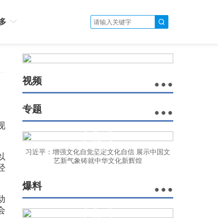
多
视频
专题
现
习近平：增强文化自觉坚定文化自信 展示中国文
以
艺新气象铸就中华文化新辉煌
经
爆料
动
会