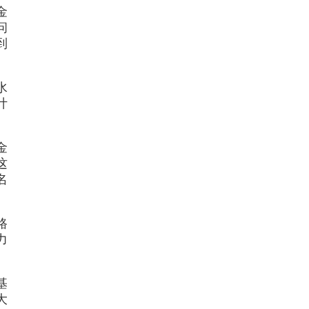
金
问
到
水
计
金
这
名
路
力
基
大