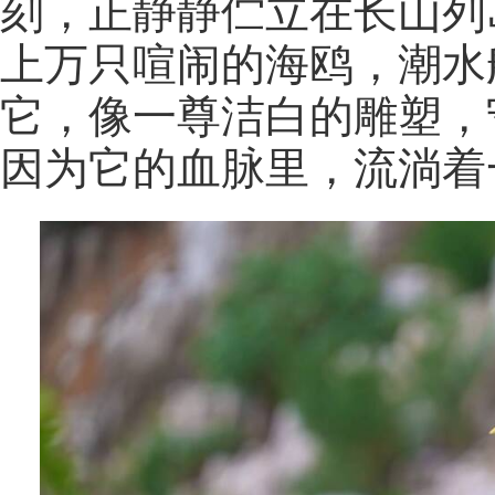
刻，正静静伫立在长山列
上万只喧闹的海鸥，潮水
它，像一尊洁白的雕塑，
因为它的血脉里，流淌着