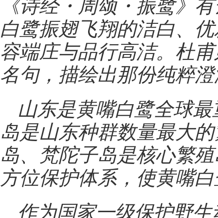
《诗经・周颂・振鹭》有
白鹭振翅飞翔的洁白、优
容端庄与品行高洁。杜甫
名句，描绘出那份纯粹澄
山东是黄嘴白鹭全球最
岛是山东种群数量最大的
岛、梵陀子岛是核心繁殖
方位保护体系，使黄嘴白
作为国家一级保护野生