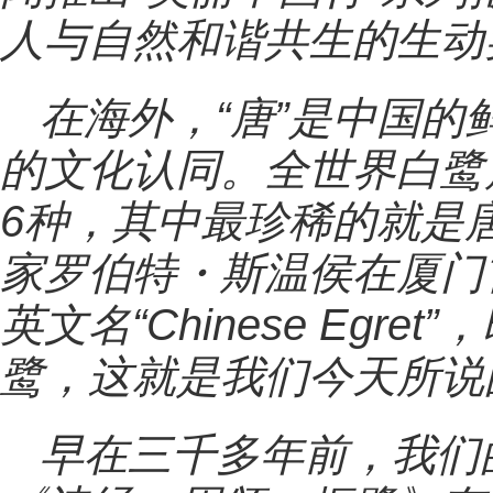
人与自然和谐共生的生动
在海外，“唐”是中国
的文化认同。全世界白鹭
6种，其中最珍稀的就是唐
家罗伯特・斯温侯在厦门
英文名“Chinese Egr
鹭，这就是我们今天所说
早在三千多年前，我们