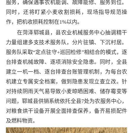
服务，确保遇事农机能调、故障能修、服务到位。
同时，还将盯紧小麦收割损耗，现场指导规范操
作，把机收损耗控制在1%以内。
在菏泽郓城县，县农业机械服务中心抽调精干
力量组建多支技术服务队，分片驻镇、下沉村居。
服务队采取“定点驻守+巡回检修”相结合的模式，逐
台排查机械故障、逐项消除安全隐患。同时，全县
建立一机一档、逐台排查台账管理机制，为每台农
机建立专属安全档案，做到隐患发现立查立改。针
对持续阴雨天气易导致小麦晾晒困难、储存霉变等
问题，郓城县供销系统依托全县7处为农服务中心，
对粮食烘干设备开展全面排查保养，备齐易损配件
及燃料物资。