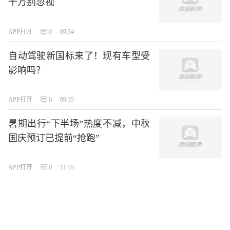
千万别忽视
APP打开
0
09:34
自动驾驶新国标来了！现有车型受
影响吗？
APP打开
0
09:35
暑期出行“下半场”热度不减，中秋
国庆预订已提前“抢跑”
APP打开
0
11:35
观复博物馆佛像送检引关注，海口
方面：调查有进展，预计几天后发
布