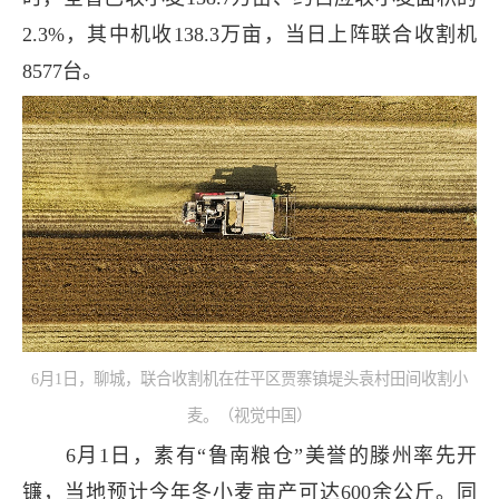
2.3%，其中机收138.3万亩，当日上阵联合收割机
8577台。
6月1日，聊城，联合收割机在茌平区贾寨镇堤头袁村田间收割小
麦。（视觉中国）
6月1日，素有“鲁南粮仓”美誉的滕州率先开
镰，当地预计今年冬小麦亩产可达600余公斤。同