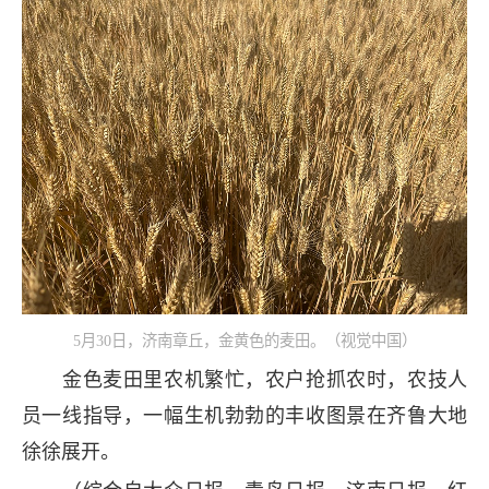
5月30日，济南章丘，金黄色的麦田。（视觉中国）
金色麦田里农机繁忙，农户抢抓农时，农技人
员一线指导，一幅生机勃勃的丰收图景在齐鲁大地
徐徐展开。