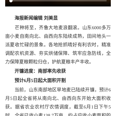
海报新闻编辑 刘美显
芒种将至，齐鲁大地麦浪翻滚。山东6000多万
亩小麦自南向北、由西向东陆续成熟，田间地头一
派夏收忙碌的景象。各地抢抓晴好有利农时，精准
调配农机资源、夯实烘储保障、筑牢应急防线，全
力保障夏粮颗粒归仓，护航夏粮丰产丰收。
开镰进度：南部率先收获
预计6月5日起大面积开割
当前，山东南部地区旱地麦已陆续开镰，预计6
月5日起全省将从南向北、由西向东开始大面积收
获。据省农业农村厅农情调度，截至6月1日下午5
时，全省已收小麦138.7万亩、约占应收小麦面积的