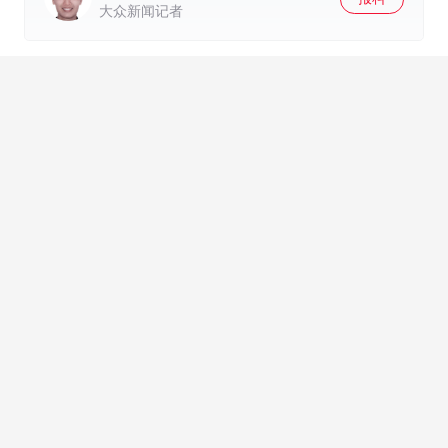
大众新闻记者
发布
精彩评论
众友88968
山东必须抓住服务业风口，实干才能赢
未来！
06-03 绍兴市
AI生成
回复
众友44683
山东得把“硬制造”升级成“软服务”，这步
棋走对了！