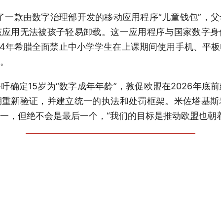
出了一款由数字治理部开发的移动应用程序“儿童钱包”，
该应用无法被孩子轻易卸载。这一应用程序与国家数字身
24年希腊全面禁止中小学学生在上课期间使用手机、平
。
吁确定15岁为“数字成年年龄”，敦促欧盟在2026年底
期重新验证，并建立统一的执法和处罚框架。米佐塔基斯
一，但绝不会是最后一个，“我们的目标是推动欧盟也朝
巴西——

出台专项保护法律  推进多方协同治理
发布的一份调查，巴西超九成的9岁至17岁未成年人可
媒体平台。数据显示，巴西29%的未成年人表示曾在
歧视或骚扰；另有19%的受访者称“经常或总是”因网络