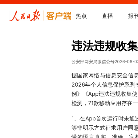
热点
直播
报
违法违规收集
公安部网安局微信公号
2026-06-0
据国家网络与信息安全信
2026年个人信息保护系
例》《App违法违规收集
检测，71款移动应用存在
1、在App首次运行时未
等非明示方式征求用户同
懂的语言真实、准确、完