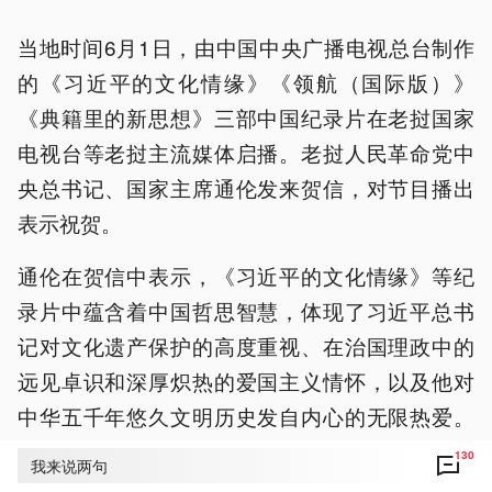
当地时间6月1日，由中国中央广播电视总台制作
的《习近平的文化情缘》《领航（国际版）》
《典籍里的新思想》三部中国纪录片在老挝国家
电视台等老挝主流媒体启播。老挝人民革命党中
央总书记、国家主席通伦发来贺信，对节目播出
表示祝贺。
通伦在贺信中表示，《习近平的文化情缘》等纪
录片中蕴含着中国哲思智慧，体现了习近平总书
记对文化遗产保护的高度重视、在治国理政中的
远见卓识和深厚炽热的爱国主义情怀，以及他对
中华五千年悠久文明历史发自内心的无限热爱。
同时，纪录片也彰显了中华文明作为民族的根脉
130
我来说两句
和不竭动力，正推动中国实现民族复兴的伟大梦