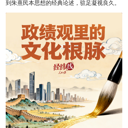
到朱熹民本思想的经典论述，驻足凝视良久。