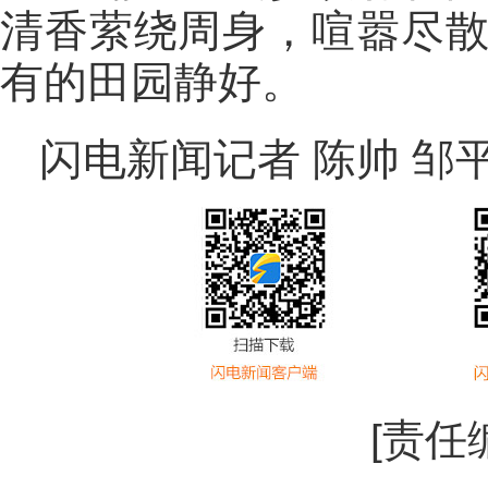
清香萦绕周身，喧嚣尽
有的田园静好。
闪电新闻记者 陈帅 邹
[责任