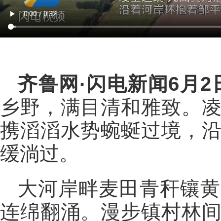
齐鲁网
·闪电新闻6月2
乡野，满目清和雅致。
携滔滔水势蜿蜒过境，
缓淌过。
大河岸畔麦田青秆镶黄
连绵翻涌。漫步镇村林