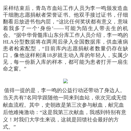
采样结束后，青岛市血站工作人员为李一鸣颁发造血
干细胞志愿捐献者荣誉证书。他双手接过证书，仔细
翻看后放进书包内层，“这比任何奖状都有意义，意味
着我多了一个‘身份’——可能为陌生人带去生的机
会。”据中华骨髓库山东分库工作人员介绍，李一鸣的
HLA分型数据将在两周后录入全国数据库，供血液病
患者检索配型，“目前库内志愿捐献者数量仍存在缺
口，像他这样刚满18岁就主动入库的年轻人，实属少
见，每一份新入库的样本，都可能为患者打开一扇生
命之窗。”
值得一提的是，李一鸣的公益行动还带动了身边人。
当天共有7名同学跟随他一同来到血站，依次完成无偿
献血流程。其中，史朝政是第三次参与献血，献完血
后他难掩激动：“这是我第三次献血，我感到特别有意
义！对我们大学生来说，这就是回馈社会最好的方
式。”