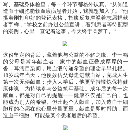
写、基础身体检查，每一个环节都格外认真。“从知道
造血干细胞能救血液病患者开始，我就想加入了。”他
攥着刚打印好的登记表格，指腹反复摩挲着志愿捐献
者字样，“学校之前办过公益宣讲，看到患者等待配型
的案例，心里一直记着这事，今天终于圆梦了。”
这份坚定的背后，藏着他与公益的不解之缘。李一鸣
的父母是常年献血者，家中的献血证叠成厚厚的一
沓，耳濡目染间，用血液传递希望的理念早早扎根。
18岁成年当天，他便效仿父母走进献血站，完成人生
第一次无偿献血；步入大学后，他更坚持锻炼保持健
康体魄，为持续参与公益筑牢基础。成年后的每一次
献血，都是对自己的提醒——健康不仅是自己的，也
能成为别人的希望。但比起个人献血，加入造血干细
胞库的心愿在他心里分量更重，献血是即时帮助，而
造血干细胞，可能是某个患者最后的希望。