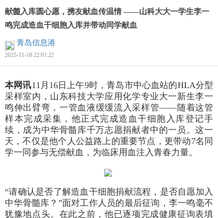
献髓入库圆心愿，携友献血传温情 ——山科大大一学生李一
鸣完成造血干细胞入库并带动同学献血
青岛信息港
2025-11-18 22:01:22
本网讯
11月16日上午9时，青岛市中心血站的HLA分型
采样室内，山东科技大学应用化学专业大一新生李一
鸣伸出臂弯，一管血液缓缓流入采样管——随着这管
样本完成采集，他正式完成造血干细胞入库登记手
续，成为中华骨髓库千万志愿捐献者中的一员。这一
天，不仅是他个人公益路上的重要节点，更带动7名同
学一同参与无偿献血，为临床用血注入青春力量。
“请确认是否了解造血干细胞捐献流程，是否自愿加入
中华骨髓库？”面对工作人员的最后征询，李一鸣毫不
犹豫地点头。在此之前，他已逐项完成健康征询表填